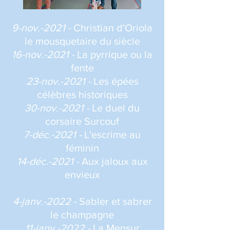
9-nov.-2021 -
Christian d'Oriola
le mousquetaire du siècle
16-nov.-2021 -
La pyrrique ou la
fente
23-nov.-2021 -
Les épées
célèbres historiques
30-nov.-2021 -
Le duel du
corsaire Surcouf
7-déc.-2021 -
L'escrime au
féminin
14-déc.-2021 -
Aux jaloux aux
envieux
4-janv.-2022 -
Sabler et sabrer
le champagne
11-janv.-2022 -
La Mensur