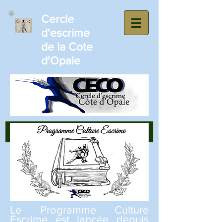
​Cercle
d'escrime
de la Cote
d'Opale
Le Programme Culture
Escrime est lancée depuis